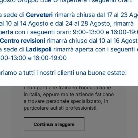
a sede di
Cerveteri
rimarrà chiusa dal 17 al 23 Ag
Le professioni più
al 10 al 14 Agosto e dal 24 al 28 Agosto, rimarrà
perta con i seguenti orari: 9:00-13:00 e 16:00-19
richieste nella logistica e
Centro revisioni
rimarrà chiuso dal 10 al 16 Agos
perché l’autista di camion
a sede di
Ladispoli
rimarrà aperta con i seguenti o
è tra le più ricercate
:00-13:00 e 16:00-19:00
30 Settembre 2025
iamo a tutti i nostri clienti una buona estate!
Secondo i dati ISTAT, la logistica è tra
i comparti che trainano l’occupazione
in Italia, eppure molte aziende faticano
a trovare personale specializzato, in
particolare autisti professionisti.
Continua a leggere