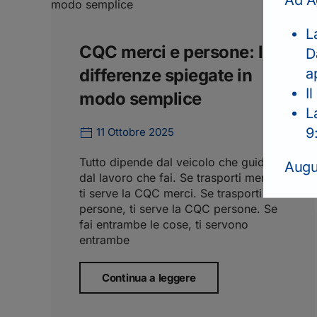
L
CQC merci e persone: le
D
a
differenze spiegate in
Il
modo semplice
L
9
11 Ottobre 2025
Tutto dipende dal veicolo che guidi e
Augur
dal lavoro che fai. Se trasporti merci,
ti serve la CQC merci. Se trasporti
persone, ti serve la CQC persone. Se
fai entrambe le cose, ti servono
entrambe
Continua a leggere