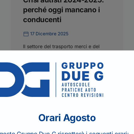
perché oggi mancano i
conducenti
17 Dicembre 2025
Il settore del trasporto merci e del
trasporto persone sta vivendo un
momento particolare: la domanda di
conducenti cresce, mentre il ricambio
generazionale non corre alla stessa
velocità.
Continua a leggere
Orari Agosto
gosto Gruppo Due G rispetterà i seguenti orari: