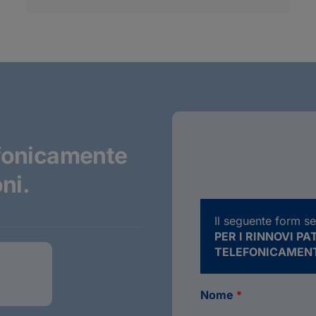
efonicamente
ni.
Il seguente form se
PER I RINNOVI P
TELEFONICAMENT
Nome
*