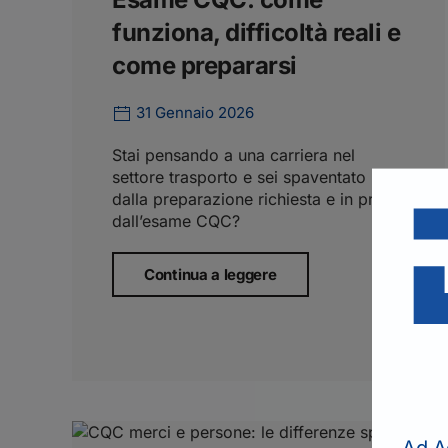
funziona, difficoltà reali e
come prepararsi
31 Gennaio 2026
Stai pensando a una carriera nel
settore trasporto e sei spaventato
dalla preparazione richiesta e in primis
dall’esame CQC?
Continua a leggere
Ad A