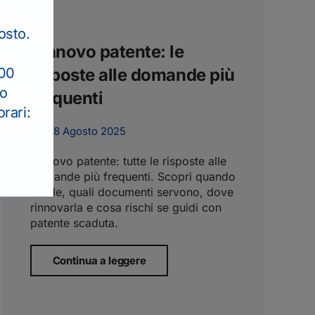
osto.
Rinnovo patente: le
:00
risposte alle domande più
to
frequenti
rari:
28 Agosto 2025
Rinnovo patente: tutte le risposte alle
domande più frequenti. Scopri quando
scade, quali documenti servono, dove
rinnovarla e cosa rischi se guidi con
patente scaduta.
Continua a leggere