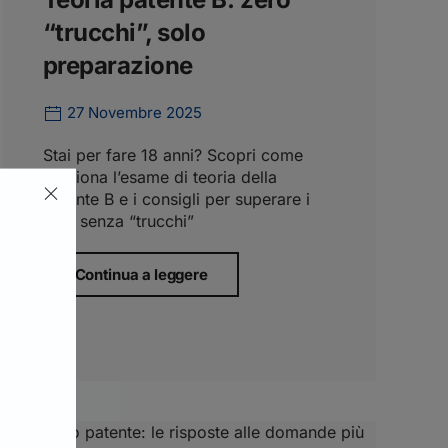
“trucchi”, solo
preparazione
27 Novembre 2025
Stai per fare 18 anni? Scopri come
funziona l’esame di teoria della
patente B e i consigli per superare i
quiz senza “trucchi”
Continua a leggere