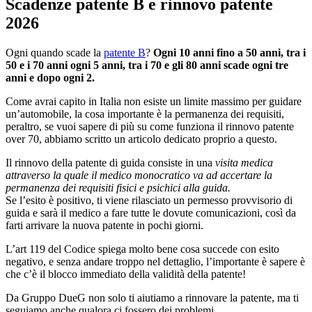
Scadenze patente B e rinnovo patente
2026
Ogni quando scade la
patente B
?
Ogni 10 anni fino a 50 anni, tra i
50 e i 70 anni ogni 5 anni, tra i 70 e gli 80 anni scade ogni tre
anni e dopo ogni 2.
Come avrai capito in Italia non esiste un limite massimo per guidare
un’automobile, la cosa importante è la permanenza dei requisiti,
peraltro, se vuoi sapere di più su come funziona il rinnovo patente
over 70, abbiamo scritto un articolo dedicato proprio a questo.
Il rinnovo della patente di guida consiste in una
visita medica
attraverso la quale il medico monocratico va ad accertare la
permanenza dei requisiti fisici e psichici alla guida.
Se l’esito è positivo, ti viene rilasciato un permesso provvisorio di
guida e sarà il medico a fare tutte le dovute comunicazioni, così da
farti arrivare la nuova patente in pochi giorni.
L’art 119 del Codice spiega molto bene cosa succede con esito
negativo, e senza andare troppo nel dettaglio, l’importante è sapere è
che c’è il blocco immediato della validità della patente!
Da Gruppo DueG non solo ti aiutiamo a rinnovare la patente, ma ti
seguiamo anche qualora ci fossero dei problemi.