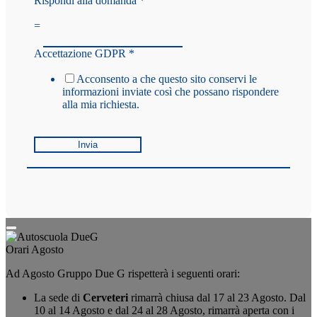
Rispondi alla domanda
*
=
Accettazione GDPR
*
Acconsento a che questo sito conservi le
informazioni inviate così che possano rispondere
alla mia richiesta.
Invia
Orari Agosto
Ad Agosto Gruppo Due G rispetterà i seguenti orari:
La sede di
Cerveteri
rimarrà chiusa dal 17 al 23 Agosto. Dal
10 al 14 Agosto e dal 24 al 28 Agosto, rimarrà aperta con i