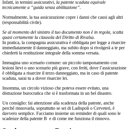
Infatti, in termini assicurativi,
la patente scaduta equivale
tecnicamente a “guida senza abilitazione”.
Normalmente, la tua assicurazione copre i danni che causi agli altri
(responsabilità civile).
Se al momento del sinistro il tuo documento non è in regola, scatta
quasi certamente la clausola del Diritto di Rivalsa.
In pratica, la compagnia assicurativa è obbligata per legge a risarcire
immediatamente il danneggiato, ma subito dopo si rivolgerà a te per
chiederti la restituzione integrale della somma versata.
Immagina uno scenario comune: un piccolo tamponamento con
lesioni lievi o uno scenario più grave, con feriti, dove l’assicurazione
è obbligata a risarcire il terzo danneggiato, ma in caso di patente
scaduta, sarai tu a dover risarcire lei.
Insomma, un circolo vizioso che poteva essere evitato, una
distrazione burocratica che si è trasformata in un bel disastro.
Un consiglio: fai attenzione alla scadenza della patente, anche
perché rinnovarla, soprattutto se sei di Ladispoli o Cerveteri, è
davvero semplice. Facciamo insieme un reminder di quali sono le
scadenze della patente B e di come me funziona il rinnovo.