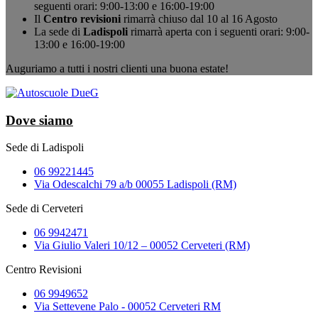
seguenti orari: 9:00-13:00 e 16:00-19:00
Il
Centro revisioni
rimarrà chiuso dal 10 al 16 Agosto
La sede di
Ladispoli
rimarrà aperta con i seguenti orari: 9:00-
13:00 e 16:00-19:00
Auguriamo a tutti i nostri clienti una buona estate!
Dove siamo
Sede di Ladispoli
06 99221445
Via Odescalchi 79 a/b 00055 Ladispoli (RM)
Sede di Cerveteri
06 9942471
Via Giulio Valeri 10/12 – 00052 Cerveteri (RM)
Centro Revisioni
06 9949652
Via Settevene Palo - 00052 Cerveteri RM