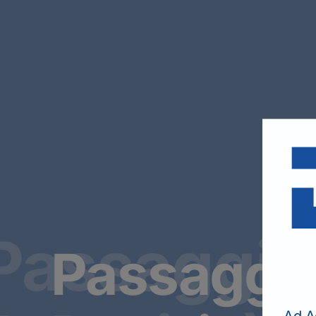
Passaggi d
Passaggi 
Ad A