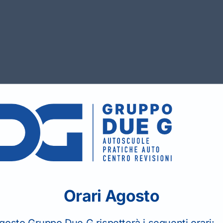
i
di
Orari Agosto
gosto Gruppo Due G rispetterà i seguenti orari: