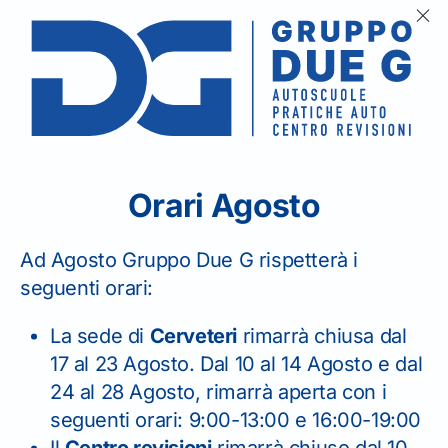
Orari Agosto
cenza di
Altri Servizi
Ad Agosto Gruppo Due G rispetterà i
seguenti orari:
asporto
Pratiche Mezzi
La sede di
Cerveteri
rimarrà chiusa dal
Pesanti
17 al 23 Agosto. Dal 10 al 14 Agosto e dal
tri Servizi
24 al 28 Agosto, rimarrà aperta con i
seguenti orari: 9:00-13:00 e 16:00-19:00
Attività di consulenza su tutte
Il
Centro revisioni
rimarrà chiuso dal 10