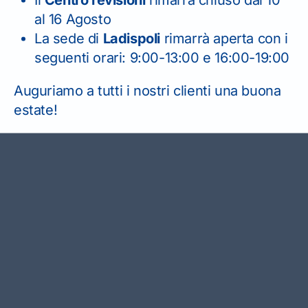
atiche
le pratiche mezzi pesanti
al 16 Agosto
La sede di
Ladispoli
rimarrà aperta con i
zzi
seguenti orari: 9:00-13:00 e 16:00-19:00
Auguriamo a tutti i nostri clienti una buona
santi
estate!