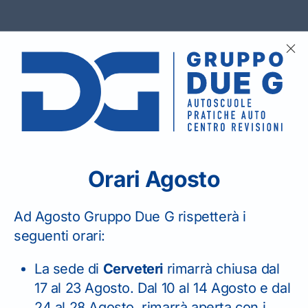
Orari Agosto
nversione
Conversione
Ad Agosto Gruppo Due G rispetterà i
seguenti orari:
tente
Patente Estera
La sede di
Cerveteri
rimarrà chiusa dal
e Militare
17 al 23 Agosto. Dal 10 al 14 Agosto e dal
tera e
24 al 28 Agosto, rimarrà aperta con i