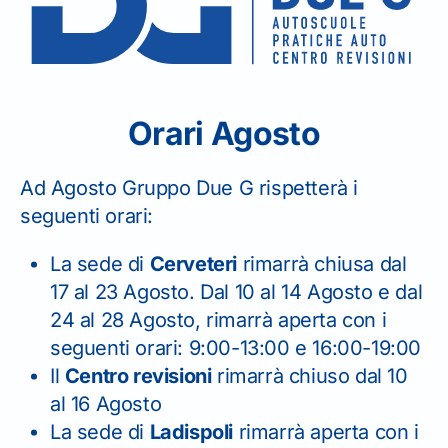
Orari Agosto
ssaggio di
Ad Agosto Gruppo Due G rispetterà i
Passaggio di
seguenti orari:
oprietà
Proprietà
La sede di
Cerveteri
rimarrà chiusa dal
17 al 23 Agosto. Dal 10 al 14 Agosto e dal
24 al 28 Agosto, rimarrà aperta con i
Per la vendita o l’acquisto di
seguenti orari: 9:00-13:00 e 16:00-19:00
un’auto usata
Il
Centro revisioni
rimarrà chiuso dal 10
al 16 Agosto
La sede di
Ladispoli
rimarrà aperta con i