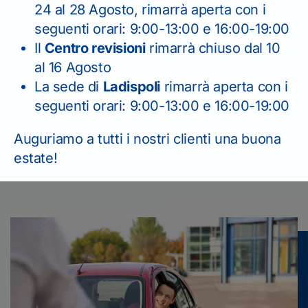
24 al 28 Agosto, rimarrà aperta con i
perché no, pure la giusta simpatia, per imparare a
guidare con responsabilità.
seguenti orari: 9:00-13:00 e 16:00-19:00
Il
Centro revisioni
rimarrà chiuso dal 10
al 16 Agosto
Sei un neopatentato e non ti senti ancora pienamente
sicuro alla guida?
La sede di
Ladispoli
rimarrà aperta con i
seguenti orari: 9:00-13:00 e 16:00-19:00
Ti sei trovato bene con noi e vuoi suggerire la nostra
autoscuola a qualche amico o parente per la
patente
Auguriamo a tutti i nostri clienti una buona
B?
estate!
Ecco i nostri
CONTATTI