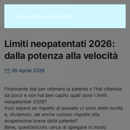
Passa al contenuto principale
Limiti neopatentati 2026:
dalla potenza alla velocità
30 Aprile 2026
Finalmente stai per ottenere la patente o l’hai ottenuta
da poco e non hai ben capito quali sono i limiti
neopatentati 2026?
Vuoi sapere se rispetto al passato ci sono delle novità
e, diciamolo, sei anche curioso rispetto alla
sospensione breve della patente?
Bene, quest’articolo cerca di spiegare in modo