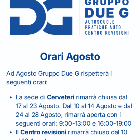
CENTRO REVISIONI
06 99 49 652
Orari Agosto
Ad Agosto Gruppo Due G rispetterà i
seguenti orari:
Il seguente form serve solo per
La sede di
Cerveteri
rimarrà chiusa dal
richiesta informazioni.
17 al 23 Agosto. Dal 10 al 14 Agosto e dal
PER I RINNOVI PATENTE
24 al 28 Agosto, rimarrà aperta con i
CONTATTARE TELEFONICAMENTE
LA SEDE.
seguenti orari: 9:00-13:00 e 16:00-19:00
Il
Centro revisioni
rimarrà chiuso dal 10
Nome
*