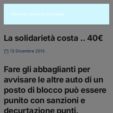
Passa al contenuto principale
La solidarietà costa .. 40€
13 Dicembre 2013
Fare gli abbaglianti per
avvisare le altre auto di un
posto di blocco può essere
punito con sanzioni e
decurtazione punti.