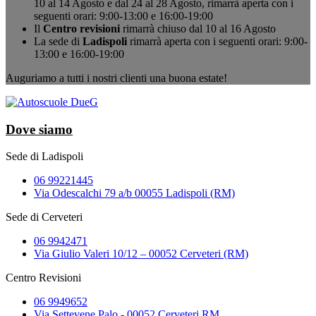
10 al 14 Agosto e dal 24 al 28 Agosto, rimarrà aperta con i
seguenti orari: 9:00-13:00 e 16:00-19:00
Il
Centro revisioni
rimarrà chiuso dal 10 al 16 Agosto
La sede di
Ladispoli
rimarrà aperta con i seguenti orari: 9:00-
13:00 e 16:00-19:00
Auguriamo a tutti i nostri clienti una buona estate!
Dove siamo
Sede di Ladispoli
06 99221445
Via Odescalchi 79 a/b 00055 Ladispoli (RM)
Sede di Cerveteri
06 9942471
Via Giulio Valeri 10/12 – 00052 Cerveteri (RM)
Centro Revisioni
06 9949652
Via Settevene Palo - 00052 Cerveteri RM