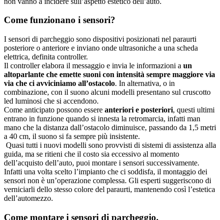
non vanno a incidere sull’aspetto estetico dell’auto.
Come funzionano i sensori?
I sensori di parcheggio sono dispositivi posizionati nel paraurti
posteriore o anteriore e inviano onde ultrasoniche a una scheda
elettrica, definita controller.
Il controller elabora il messaggio e invia le informazioni a
un
altoparlante che emette suoni con intensità sempre maggiore via
via che ci avviciniamo all’ostacolo
. In alternativa, o in
combinazione, con il suono alcuni modelli presentano sul cruscotto
led luminosi che si accendono.
Come anticipato possono essere
anteriori e posteriori
, questi ultimi
entrano in funzione quando si innesta la retromarcia, infatti man
mano che la distanza dall’ostacolo diminuisce, passando da 1,5 metri
a 40 cm, il suono si fa sempre più insistente.
Quasi tutti i nuovi modelli sono provvisti di sistemi di assistenza alla
guida, ma se ritieni che il costo sia eccessivo al momento
dell’acquisto dell’auto, puoi montare i sensori successivamente.
Infatti una volta scelto l’impianto che ci soddisfa, il montaggio dei
sensori non è un’operazione complessa. Gli esperti suggeriscono di
verniciarli dello stesso colore del paraurti, mantenendo così l’estetica
dell’automezzo.
Come montare i sensori di parcheggio.