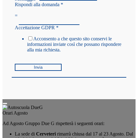
Rispondi alla domanda
*
=
Accettazione GDPR
*
Acconsento a che questo sito conservi le
informazioni inviate così che possano rispondere
alla mia richiesta.
Invia
Orari Agosto
Ad Agosto Gruppo Due G rispetterà i seguenti orari:
La sede di
Cerveteri
rimarrà chiusa dal 17 al 23 Agosto. Dal