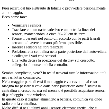
Puoi recarti dal tuo elettrauto di fiducia o provvedere personalmente
al montaggio.
Ecco come fare:
Verniciare i sensori
Tracciare con un nastro adesivo e un metro la linea dei
sensori, mantenendosi a circa 50- 70 cm da terra.
Forare il paraurti nel punto di raccordo con le parti laterali
cercando di avere la mano più ferma possibile.
Inserire i sensori nei fori realizzati
Posizionare la centralina nella parte posteriore dell’autovettura
e collegare i vari cavi sensori
Una volta decisa la posizione del display sul cruscotto,
collegarlo al morsetto della centralina.
Sembra complicato, vero? In realtà troverai tutte le informazioni utili
nei vari kit in commercio.
Nella maggior parte di essi il montaggio è via cavo, in tal caso
bisogna far passare il cavo dalla parte posteriore dove è situata la
centralina al cruscotto, ma sul mercato è possibile acquistare sensori
di parcheggio a rete wireless.
In questo caso il display, alimentato a batteria, comunica via onde
radio con la centralina.
Molto diffusi negli ultimi anni i sensori elettromagnetici, che si