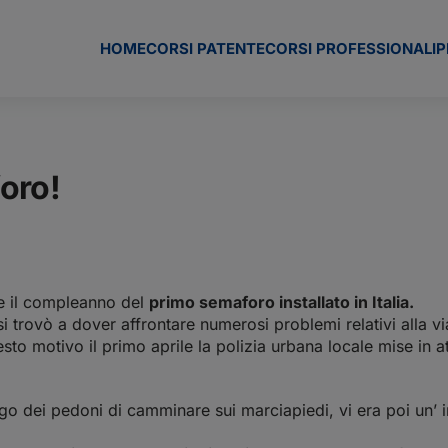
HOME
CORSI PATENTE
CORSI PROFESSIONALI
P
oro!
rre il compleanno del
primo semaforo installato in Italia.
 si trovò a dover affrontare numerosi problemi relativi alla v
sto motivo il primo aprile la polizia urbana locale mise in 
igo dei
pedoni
di camminare sui marciapiedi, vi era poi un’ i