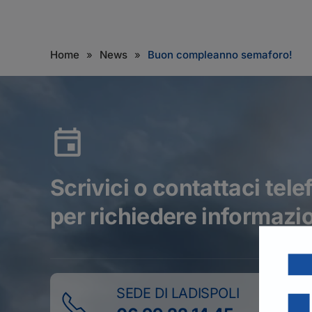
Home
News
Buon compleanno semaforo!
Scrivici o contattaci tel
per richiedere informazio
SEDE DI LADISPOLI