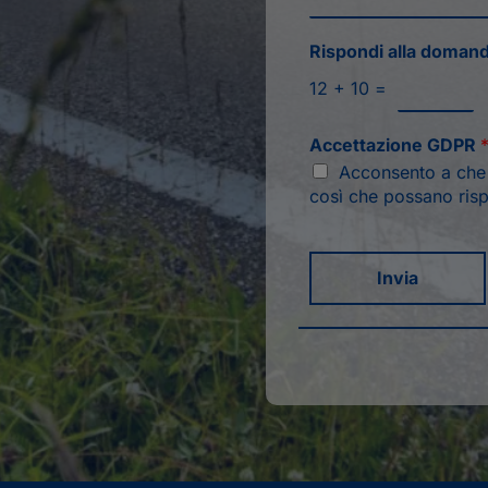
Rispondi alla doman
12
+
10
=
Accettazione GDPR
Acconsento a che q
così che possano risp
Invia