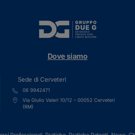
Dove siamo
Sede di Cerveteri
06 9942471
Via Giulio Valeri 10/12 – 00052 Cerveteri
(RM)
orsi Professionali
Pratiche
Pratiche Patenti
News
Ch
,
,
,
,