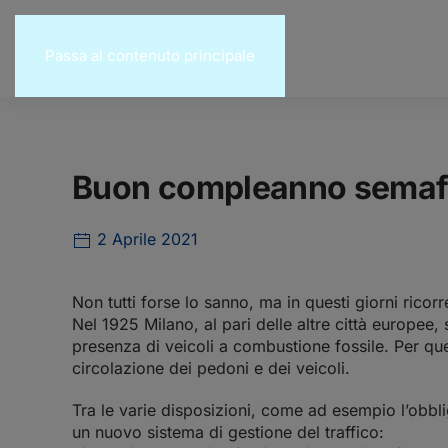
Passa al contenuto principale
Buon compleanno semaf
2 Aprile 2021
Non tutti forse lo sanno, ma in questi giorni rico
Nel 1925 Milano, al pari delle altre città europee,
presenza di veicoli a combustione fossile. Per que
circolazione dei pedoni e dei veicoli.
Tra le varie disposizioni, come ad esempio l’obbl
un nuovo sistema di gestione del traffico: