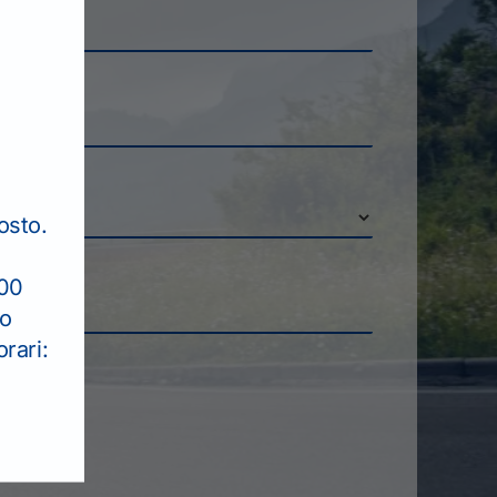
osto.
:00
to
rari: