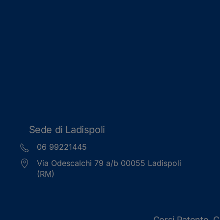
Sede di Ladispoli
06 99221445
Via Odescalchi 79 a/b 00055 Ladispoli
(RM)
Corsi Patente
C
,