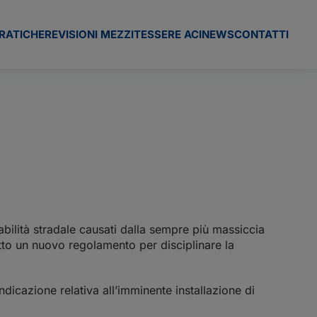
RATICHE
REVISIONI MEZZI
TESSERE ACI
NEWS
CONTATTI
iabilità stradale causati dalla sempre più massiccia
atto un nuovo regolamento per disciplinare la
ndicazione relativa all’imminente installazione di