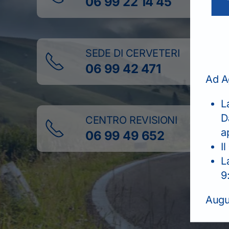
06 99 22 14 45
SEDE DI CERVETERI
06 99 42 471
Ad A
L
D
CENTRO REVISIONI
a
06 99 49 652
Il
L
9
Augur