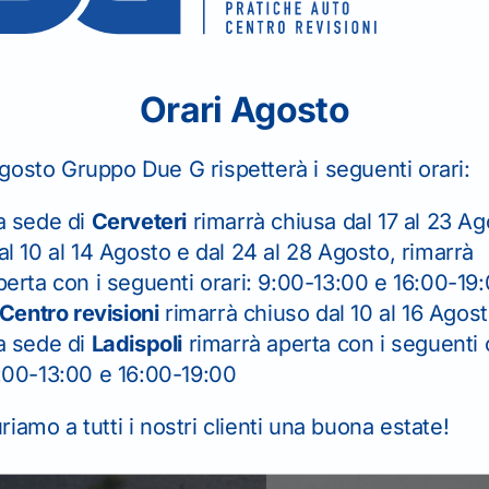
Email
*
Orari Agosto
gosto Gruppo Due G rispetterà i seguenti orari:
Seleziona la sede
*
a sede di
Cerveteri
rimarrà chiusa dal 17 al 23 Ag
al 10 al 14 Agosto e dal 24 al 28 Agosto, rimarrà
Telefono
perta con i seguenti orari: 9:00-13:00 e 16:00-19
Centro revisioni
rimarrà chiuso dal 10 al 16 Agos
a sede di
Ladispoli
rimarrà aperta con i seguenti o
Messaggio
*
:00-13:00 e 16:00-19:00
iamo a tutti i nostri clienti una buona estate!