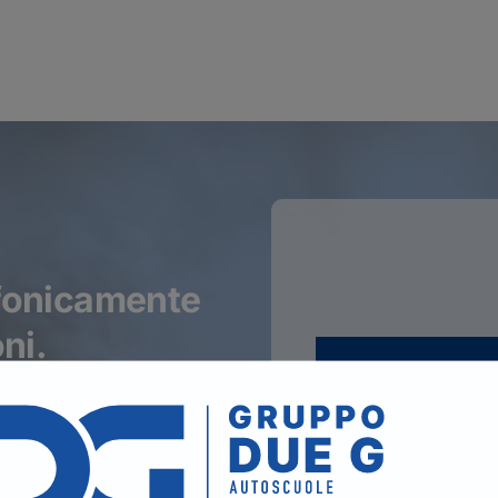
efonicamente
ni.
Il seguente form se
PER I RINNOVI P
TELEFONICAMENT
Nome
*