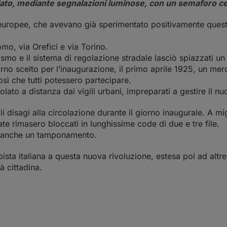
olato, mediante segnalazioni luminose, con un semaforo ce
ittà europee, che avevano già sperimentato positivamente que
mo, via Orefici e via Torino.
smo e il sistema di regolazione stradale lasciò spiazzati un po’ 
rno scelto per l’inaugurazione, il primo aprile 1925, un merc
così che tutti potessero partecipare.
lato a distanza dai vigili urbani, impreparati a gestire il n
disagi alla circolazione durante il giorno inaugurale. A migl
ate rimasero bloccati in lunghissime code di due e tre file.
ò anche un tamponamento.
ista italiana a questa nuova rivoluzione, estesa poi ad altre c
à cittadina.