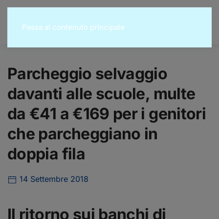
Passa al contenuto principale
Parcheggio selvaggio
davanti alle scuole, multe
da €41 a €169 per i genitori
che parcheggiano in
doppia fila
14 Settembre 2018
Il ritorno sui banchi di