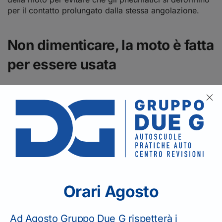
per il contatto prolungato dalla stessa angolazione.
Non dimenticare, la moto è fatta
per essere usata
I consigli appena elencati ti aiuteranno a mantenere la
tua moto o il tuo scooter in ottime condizioni anche
dopo un lungo periodo di stop.
Ma il tuo mezzo è
stato concepito e costruito per essere in movimento!
Prova perciò ad uscire per fare un giro ogni volta che
il tempo te lo consente
, ti aiuterà a sentirne meno la
mancanza ed anche a mantenerla sempre al top.
Fonte:
ISTOBAL
Orari Agosto
Torna indietro
Ad Agosto Gruppo Due G rispetterà i