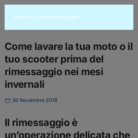
Passa al contenuto principale
Come lavare la tua moto o il
tuo scooter prima del
rimessaggio nei mesi
invernali
30 Novembre 2018
Il rimessaggio è
un’operazione delicata che