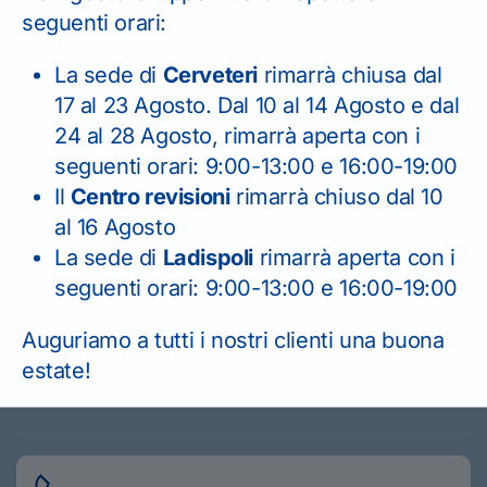
seguenti orari:
Home
News
Come lavare la tua moto o il tuo
La sede di
Cerveteri
rimarrà chiusa dal
scooter prima del rimessaggio nei mesi invernali
17 al 23 Agosto. Dal 10 al 14 Agosto e dal
24 al 28 Agosto, rimarrà aperta con i
seguenti orari: 9:00-13:00 e 16:00-19:00
Il
Centro revisioni
rimarrà chiuso dal 10
al 16 Agosto
La sede di
Ladispoli
rimarrà aperta con i
Scrivici o contattaci
seguenti orari: 9:00-13:00 e 16:00-19:00
telefonicamente
per
Auguriamo a tutti i nostri clienti una buona
richiedere informazioni.
estate!