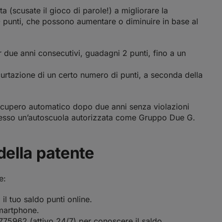
ta (scusate il gioco di parole!) a migliorare la
 punti, che possono aumentare o diminuire in base al
 due anni consecutivi, guadagni 2 punti, fino a un
curtazione di un certo numero di punti, a seconda della
 recupero automatico dopo due anni senza violazioni
resso un’autoscuola autorizzata come Gruppo Due G.
della patente
e:
 il tuo saldo punti online.
smartphone.
75962 (attivo 24/7) per conoscere il saldo,