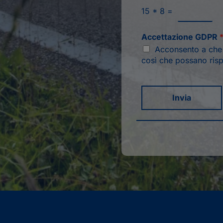
15
*
8
=
Accettazione GDPR
Acconsento a che q
così che possano risp
Invia