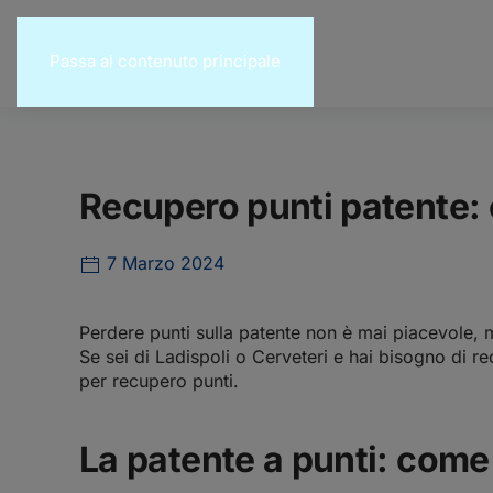
Passa al contenuto principale
Recupero punti patente:
7 Marzo 2024
Perdere punti sulla patente non è mai piacevole, 
Se sei di Ladispoli o Cerveteri e hai bisogno di r
per recupero punti.
La patente a punti: come