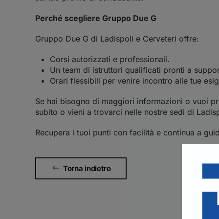
Perché scegliere Gruppo Due G
Gruppo Due G di Ladispoli e Cerveteri offre:
Corsi autorizzati e professionali.
Un team di istruttori qualificati pronti a suppor
Orari flessibili per venire incontro alle tue esi
Se hai bisogno di maggiori informazioni o vuoi pre
subito o vieni a trovarci nelle nostre sedi di Ladis
Recupera i tuoi punti con facilità e continua a gui
Torna indietro