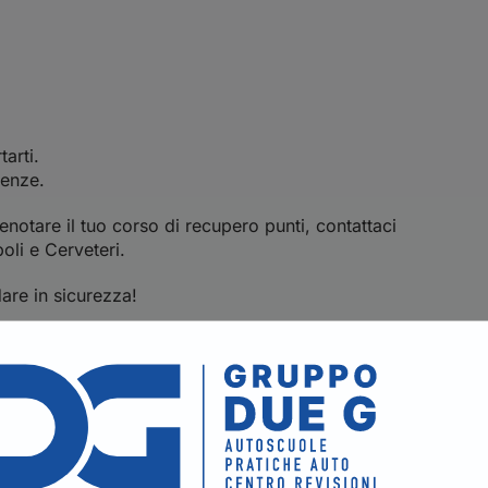
tarti.
genze.
notare il tuo corso di recupero punti, contattaci
poli e Cerveteri.
dare in sicurezza!