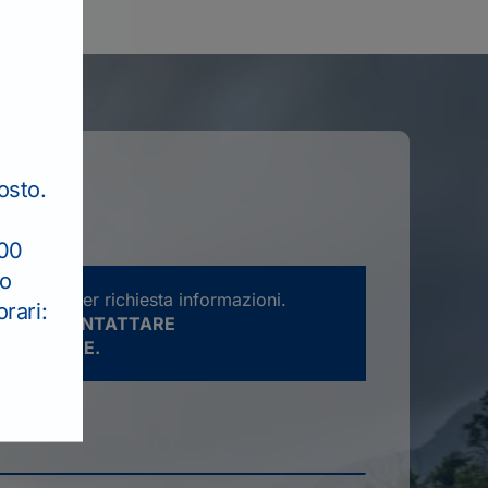
osto.
:00
to
rve solo per richiesta informazioni.
rari:
ATENTE CONTATTARE
E LA SEDE.