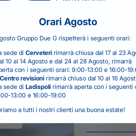
are?
Orari Agosto
gosto Gruppo Due G rispetterà i seguenti orari:
a sede di
Cerveteri
rimarrà chiusa dal 17 al 23 Ag
al 10 al 14 Agosto e dal 24 al 28 Agosto, rimarrà
efonicamente
perta con i seguenti orari: 9:00-13:00 e 16:00-19
ni.
Centro revisioni
rimarrà chiuso dal 10 al 16 Agos
Il seguente form se
a sede di
Ladispoli
rimarrà aperta con i seguenti o
PER I RINNOVI P
:00-13:00 e 16:00-19:00
TELEFONICAMENT
iamo a tutti i nostri clienti una buona estate!
Nome
*