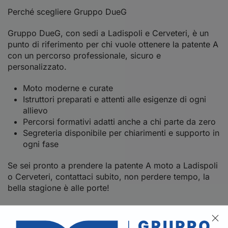
Perché scegliere Gruppo DueG
Gruppo DueG, con sedi a Ladispoli e Cerveteri, è un
punto di riferimento per chi vuole ottenere la patente A
con un percorso professionale, sicuro e
personalizzato.
Moto moderne e curate
Istruttori preparati e attenti alle esigenze di ogni
allievo
Percorsi formativi adatti anche a chi parte da zero
Segreteria disponibile per chiarimenti e supporto in
ogni fase
Se sei pronto a prendere la patente A moto a Ladispoli
o Cerveteri, contattaci subito, non perdere tempo, la
bella stagione è alle porte!
Gruppo DueG – Sedi di Ladispoli e Cerveteri
Telefono