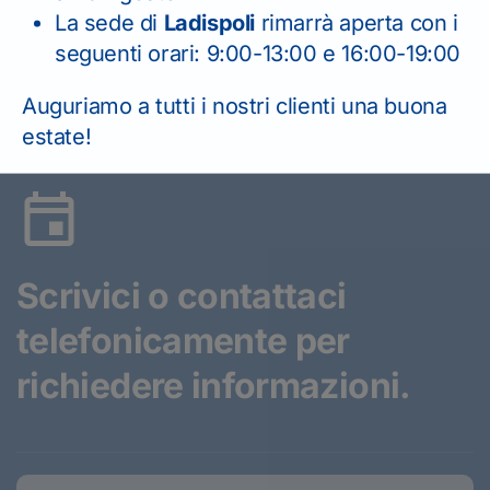
La sede di
Ladispoli
rimarrà aperta con i
seguenti orari: 9:00-13:00 e 16:00-19:00
Home
News
Patente A moto a Ladispoli e
Auguriamo a tutti i nostri clienti una buona
Cerveteri: i requisiti, l’esame e dove farla
estate!
Scrivici o contattaci
telefonicamente
per
richiedere informazioni.