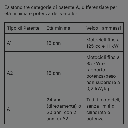
Esistono tre categorie di patente A, differenziate per
età minima e potenza del veicolo:
Tipo di Patente
Età minima
Veicoli ammessi
Motocicli fino a
A1
16 anni
125 cc e 11 kW
Motocicli fino a
35 kW e
rapporto
A2
18 anni
potenza/peso
non superiore a
0,2 kW/kg
24 anni
Tutti i motocicli,
(direttamente) o
senza limiti di
A
20 anni con 2
cilindrata o
anni di A2
potenza