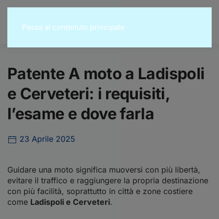
Passa al contenuto principale
Patente A moto a Ladispoli
e Cerveteri: i requisiti,
l’esame e dove farla
23 Aprile 2025
Guidare una moto significa muoversi con più libertà,
evitare il traffico e raggiungere la propria destinazione
con più facilità, soprattutto in città e zone costiere
come
Ladispoli e Cerveteri
.