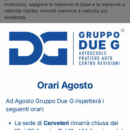
motociclo; eseguire le manovre di base e le manovre a
velocità ridotta; nonché manovre a velocità più
sostenuta.
Le restanti 4 ore sono one to one e incentrate sulla
guida nel traffico.
Ricorda che potrai fare massimo 3 ore di formazione
al giorno e guiderai veicoli con le stesse caratteristiche
di quelli usati per l’esame pratico delle rispettive
patenti.
Sei di
Bracciano
e sei interessato alla patente A senza
Orari Agosto
esame? Rivolgiti al Gruppo Due G.
Ad Agosto Gruppo Due G rispetterà i
seguenti orari:
La sede di
Cerveteri
rimarrà chiusa dal