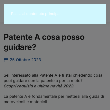
Passa al contenuto principale
Patente A cosa posso
guidare?
25 Ottobre 2023
Sei interessato alla Patente A e ti stai chiedendo cosa
puoi guidare con la patente a per la moto?
Scopri requisiti e ultime novità 2023.
La patente A è fondamentale per mettersi alla guida di
motoveicoli e motocicli.