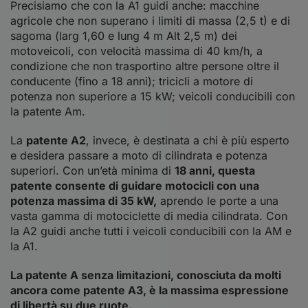
Precisiamo che con la A1 guidi anche: macchine
agricole che non superano i limiti di massa (2,5 t) e di
sagoma (larg 1,60 e lung 4 m Alt 2,5 m) dei
motoveicoli, con velocità massima di 40 km/h, a
condizione che non trasportino altre persone oltre il
conducente (fino a 18 anni); tricicli a motore di
potenza non superiore a 15 kW; veicoli conducibili con
la
patente Am
.
La
patente A2
, invece, è destinata a chi è più esperto
e desidera passare a moto di cilindrata e potenza
superiori. Con un’età minima di
18 anni, questa
patente consente di guidare motocicli con una
potenza massima di 35 kW,
aprendo le porte a una
vasta gamma di motociclette di media cilindrata. Con
la A2 guidi anche tutti i veicoli conducibili con la AM e
la A1.
La patente A senza limitazioni, conosciuta da molti
ancora come patente A3, è la massima espressione
di libertà su due ruote.