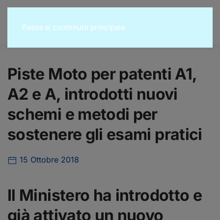
Passa al contenuto principale
Piste Moto per patenti A1,
A2 e A, introdotti nuovi
schemi e metodi per
sostenere gli esami pratici
15 Ottobre 2018
Il Ministero ha introdotto e
già attivato un nuovo