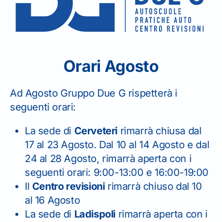
SEDE DI LADISPOLI
06 99 22 14 45
Orari Agosto
Ad Agosto Gruppo Due G rispetterà i
SEDE DI CERVETERI
seguenti orari:
06 99 42 471
La sede di
Cerveteri
rimarrà chiusa dal
17 al 23 Agosto. Dal 10 al 14 Agosto e dal
24 al 28 Agosto, rimarrà aperta con i
seguenti orari: 9:00-13:00 e 16:00-19:00
Il
Centro revisioni
rimarrà chiuso dal 10
CENTRO REVISIONI
al 16 Agosto
La sede di
Ladispoli
rimarrà aperta con i
06 99 49 652