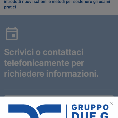
introdotti nuovi schemi e metodi per sostenere gli esami
pratici
Scrivici o contattaci
telefonicamente
per
richiedere informazioni.