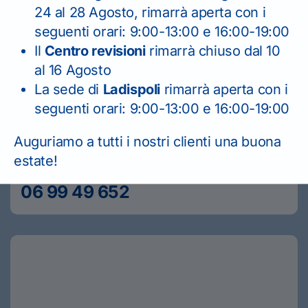
24 al 28 Agosto, rimarrà aperta con i
seguenti orari: 9:00-13:00 e 16:00-19:00
SEDE DI CERVETERI
Il
Centro revisioni
rimarrà chiuso dal 10
06 99 42 471
al 16 Agosto
La sede di
Ladispoli
rimarrà aperta con i
seguenti orari: 9:00-13:00 e 16:00-19:00
Auguriamo a tutti i nostri clienti una buona
estate!
CENTRO REVISIONI
06 99 49 652