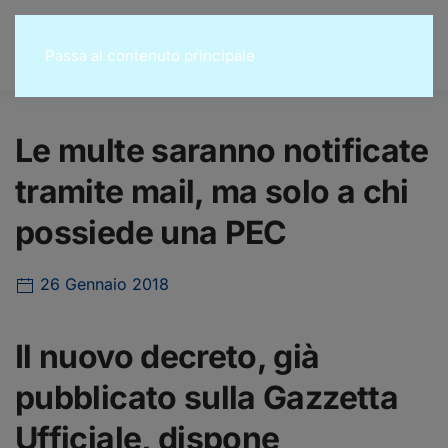
Passa al contenuto principale
Le multe saranno notificate
tramite mail, ma solo a chi
possiede una PEC
26 Gennaio 2018
Il nuovo decreto, già
pubblicato sulla Gazzetta
Ufficiale, dispone