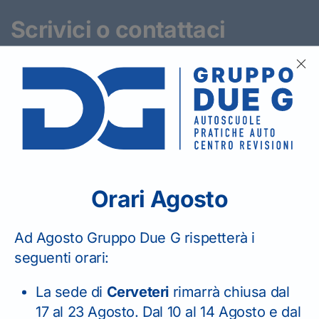
Scrivici o contattaci
telefonicamente
per
richiedere informazioni.
Orari Agosto
SEDE DI LADISPOLI
Ad Agosto Gruppo Due G rispetterà i
06 99 22 14 45
seguenti orari:
La sede di
Cerveteri
rimarrà chiusa dal
17 al 23 Agosto. Dal 10 al 14 Agosto e dal