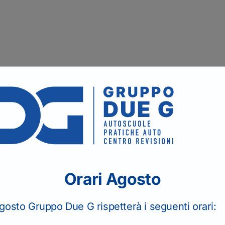
 per una guida sicura
efonicamente
Orari Agosto
ni.
Il seguente form se
gosto Gruppo Due G rispetterà i seguenti orari:
PER I RINNOVI P
TELEFONICAMENT