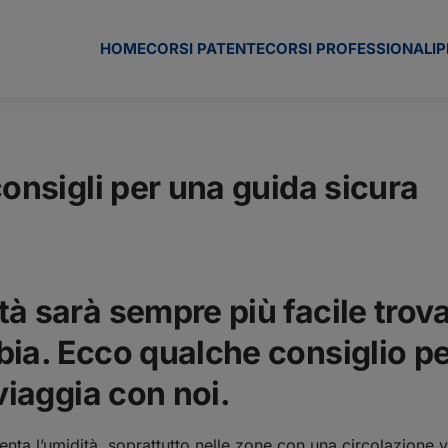
HOME
CORSI PATENTE
CORSI PROFESSIONALI
P
consigli per una guida sicura
à sarà sempre più facile trova
ia. Ecco qualche consiglio per
viaggia con noi.
ta l’umidità, soprattutto nelle zone con una circolazione v