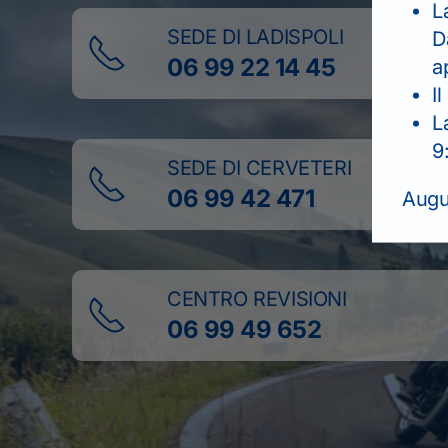
L
SEDE DI LADISPOLI
D
06 99 22 14 45
a
Il
L
9
SEDE DI CERVETERI
06 99 42 471
Augur
CENTRO REVISIONI
06 99 49 652