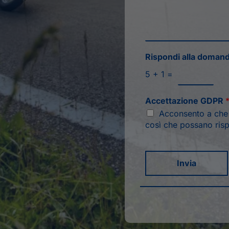
Rispondi alla doman
5
+
1
=
Accettazione GDPR
Acconsento a che q
così che possano risp
Invia