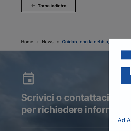
Torna indietro
Home
News
Guidare con la nebbia, i consigli
Scrivici o contattaci tel
per richiedere informazio
Ad A