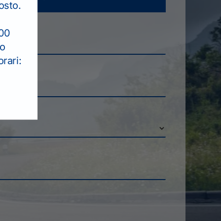
osto.
:00
to
rari: