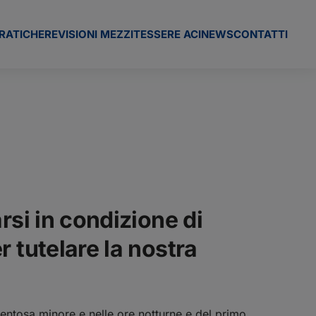
RATICHE
REVISIONI MEZZI
TESSERE ACI
NEWS
CONTATTI
rsi in condizione di
 tutelare la nostra
entosa minore e nelle ore notturne e del primo