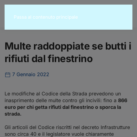
Passa al contenuto principale
Multe raddoppiate se butti i
rifiuti dal finestrino
7 Gennaio 2022
Le modifiche al Codice della Strada prevedono un
inasprimento delle multe contro gli incivili: fino a
866
euro per chi getta rifiuti dal finestrino o sporca la
strada.
Gli articoli del Codice riscritti nel decreto Infrastrutture
sono circa 40 e il legislatore vuole chiaramente