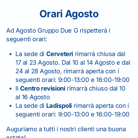
Il seguente form serve solo per
Orari Agosto
richiesta informazioni.
PER I RINNOVI PATENTE
CONTATTARE TELEFONICAMENTE
Ad Agosto Gruppo Due G rispetterà i
LA SEDE.
seguenti orari:
La sede di
Cerveteri
rimarrà chiusa dal
Nome
*
17 al 23 Agosto. Dal 10 al 14 Agosto e dal
24 al 28 Agosto, rimarrà aperta con i
seguenti orari: 9:00-13:00 e 16:00-19:00
Email
*
Il
Centro revisioni
rimarrà chiuso dal 10
al 16 Agosto
La sede di
Ladispoli
rimarrà aperta con i
Seleziona la sede
*
seguenti orari: 9:00-13:00 e 16:00-19:00
Auguriamo a tutti i nostri clienti una buona
Telefono
estate!