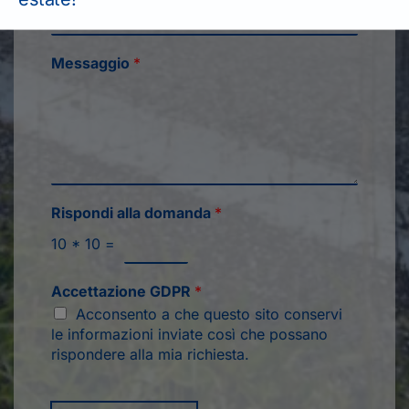
Messaggio
*
Rispondi alla domanda
*
10
*
10
=
Accettazione GDPR
*
Acconsento a che questo sito conservi
le informazioni inviate così che possano
rispondere alla mia richiesta.