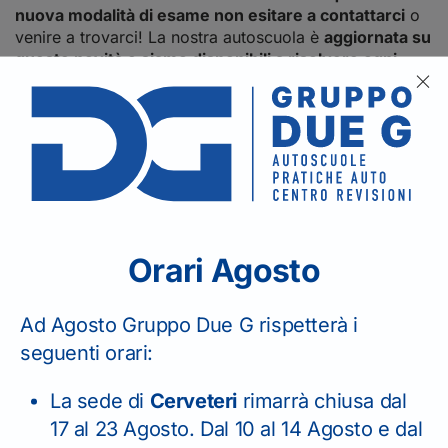
nuova modalità di esame non esitare a contattarci
o
venire a trovarci! La nostra autoscuola è
aggiornata su
queste novità e siamo disponibili a risolvere ogni
dubbio o necessità
sul conseguimento di tutte le
patenti di guida e certificazioni professionali.
Torna indietro
Home
News
Certificazione Professionale KB, parte
Orari Agosto
a Roma e Provincia la fase di sperimentazione del nuovo
listato con quiz informatizzato
Ad Agosto Gruppo Due G rispetterà i
seguenti orari:
La sede di
Cerveteri
rimarrà chiusa dal
17 al 23 Agosto. Dal 10 al 14 Agosto e dal