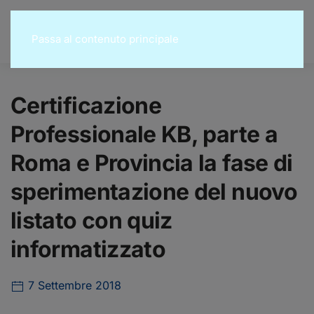
Passa al contenuto principale
Certificazione
Professionale KB, parte a
Roma e Provincia la fase di
sperimentazione del nuovo
listato con quiz
informatizzato
7 Settembre 2018