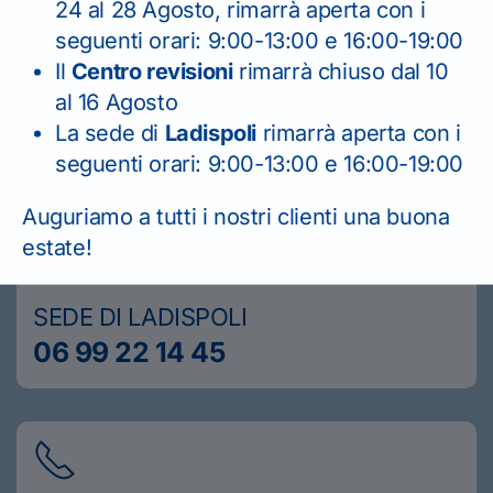
24 al 28 Agosto, rimarrà aperta con i
Scrivici o contattaci
seguenti orari: 9:00-13:00 e 16:00-19:00
telefonicamente
per
Il
Centro revisioni
rimarrà chiuso dal 10
al 16 Agosto
richiedere informazioni.
La sede di
Ladispoli
rimarrà aperta con i
seguenti orari: 9:00-13:00 e 16:00-19:00
Auguriamo a tutti i nostri clienti una buona
estate!
SEDE DI LADISPOLI
06 99 22 14 45