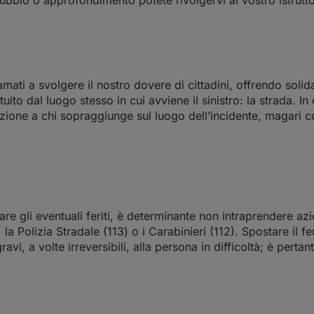
amati a svolgere il nostro dovere di cittadini, offrendo solid
tuito dal luogo stesso in cui avviene il sinistro: la strada.
ione a chi sopraggiunge sul luogo dell’incidente, magari con
re gli eventuali feriti, è determinante non intraprendere az
 Polizia Stradale (113) o i Carabinieri (112). Spostare il f
vi, a volte irreversibili, alla persona in difficoltà; è pertan