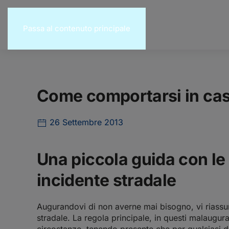
Passa al contenuto principale
Come comportarsi in caso
26 Settembre 2013
Una piccola guida con le 
incidente stradale
Augurandovi di non averne mai bisogno, vi riassum
stradale. La regola principale, in questi malaugurat
circostanze, tenendo presente che per qualsiasi d