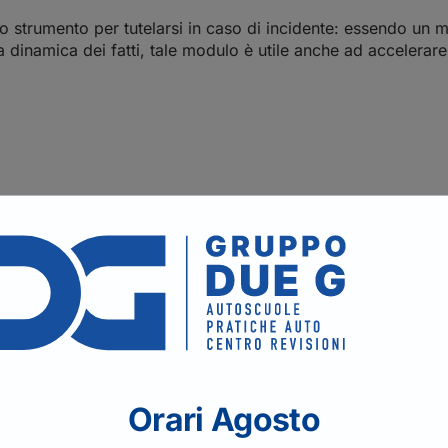
 strumento per tutelarsi in caso di incidente: essendo un m
iva dinamica dei fatti, tale modulo è utile anche ad accelerar
idente stradale?
Orari Agosto