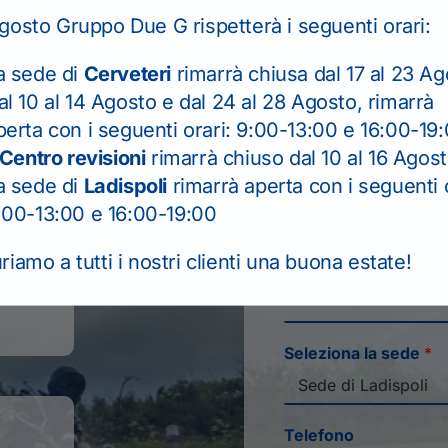
efonicamente
gosto Gruppo Due G rispetterà i seguenti orari:
ni.
a sede di
Cerveteri
rimarrà chiusa dal 17 al 23 Ag
Il seguente form se
PER I RINNOVI P
al 10 al 14 Agosto e dal 24 al 28 Agosto, rimarrà
TELEFONICAMENT
perta con i seguenti orari: 9:00-13:00 e 16:00-19
Centro revisioni
rimarrà chiuso dal 10 al 16 Agos
Nome
*
a sede di
Ladispoli
rimarrà aperta con i seguenti o
:00-13:00 e 16:00-19:00
iamo a tutti i nostri clienti una buona estate!
Email
*
Seleziona la sede
*
Telefono