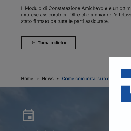
Il Modulo di Constatazione Amichevole è un ottimo
imprese assicuratrici. Oltre che a chiarire l’effett
stato firmato da tutte le parti assicurate.
Torna indietro
Home
News
Come comportarsi in caso di inc