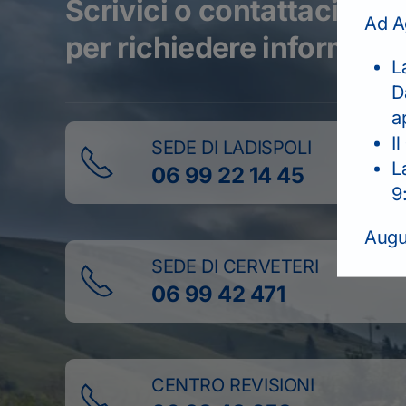
Scrivici o contattaci tel
Ad A
per richiedere informazio
L
D
a
Il
SEDE DI LADISPOLI
L
06 99 22 14 45
9
Augur
SEDE DI CERVETERI
06 99 42 471
CENTRO REVISIONI