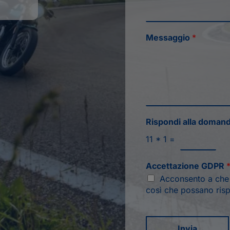
Messaggio
*
Rispondi alla doman
11
*
1
=
Accettazione GDPR
Acconsento a che q
così che possano risp
Invia