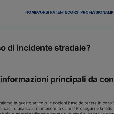
HOME
CORSI PATENTE
CORSI PROFESSIONALI
P
 di incidente stradale?
informazioni principali da con
iamo in questo articolo le nozioni base da tenere in consid
i casi, è una sola: mantenere la calma! Prosegui nella lettura 
ubbio o approfondimento potete rivolgervi al vostro istrutto