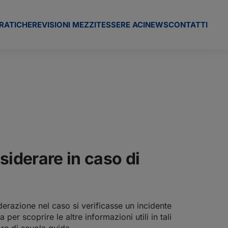
RATICHE
REVISIONI MEZZI
TESSERE ACI
NEWS
CONTATTI
siderare in caso di
erazione nel caso si verificasse un incidente
per scoprire le altre informazioni utili in tali
re di scuola guida.