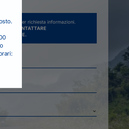
osto.
rve solo per richiesta informazioni.
ATENTE CONTATTARE
E LA SEDE.
:00
to
rari: