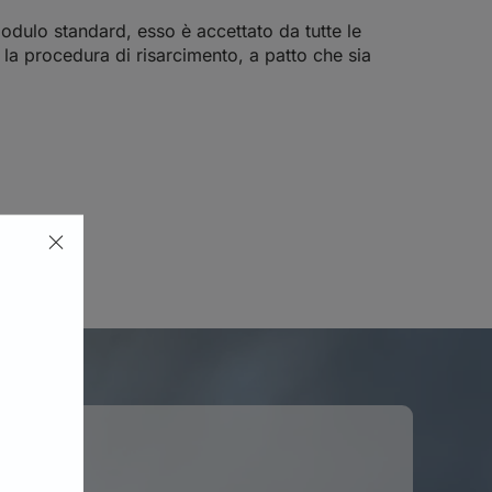
odulo standard, esso è accettato da tutte le
e la procedura di risarcimento, a patto che sia