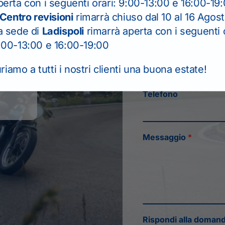
perta con i seguenti orari: 9:00-13:00 e 16:00-19
Email
*
Centro revisioni
rimarrà chiuso dal 10 al 16 Agos
a sede di
Ladispoli
rimarrà aperta con i seguenti o
:00-13:00 e 16:00-19:00
Seleziona la sede
*
iamo a tutti i nostri clienti una buona estate!
Telefono
Messaggio
*
Rispondi alla doman