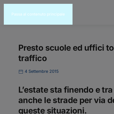
Passa al contenuto principale
Presto scuole ed uffici 
traffico
4 Settembre 2015
L’estate sta finendo e tra
anche le strade per via d
queste situazioni.