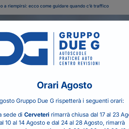
no a riempirsi: ecco come guidare quando c’è traffico
efonicamente
ni.
Il seguente form se
Orari Agosto
PER I RINNOVI P
TELEFONICAMENT
gosto Gruppo Due G rispetterà i seguenti orari:
Nome
*
a sede di
Cerveteri
rimarrà chiusa dal 17 al 23 Ag
al 10 al 14 Agosto e dal 24 al 28 Agosto, rimarrà