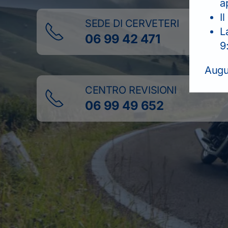
a
Il
SEDE DI CERVETERI
L
06 99 42 471
9
Augur
CENTRO REVISIONI
06 99 49 652