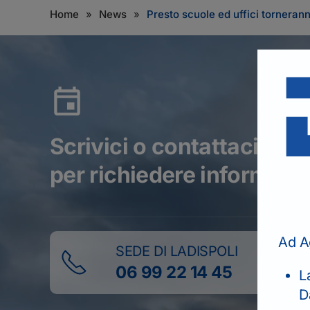
Home
News
Presto scuole ed uffici torneran
Scrivici o contattaci tel
per richiedere informazio
Ad A
SEDE DI LADISPOLI
06 99 22 14 45
L
D