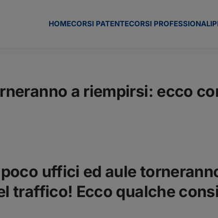
HOME
CORSI PATENTE
CORSI PROFESSIONALI
P
torneranno a riempirsi: ecco c
 poco uffici ed aule torneranno
el traffico! Ecco qualche cons