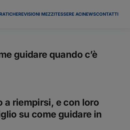
RATICHE
REVISIONI MEZZI
TESSERE ACI
NEWS
CONTATTI
ome guidare quando c’è
 a riempirsi, e con loro
iglio su come guidare in