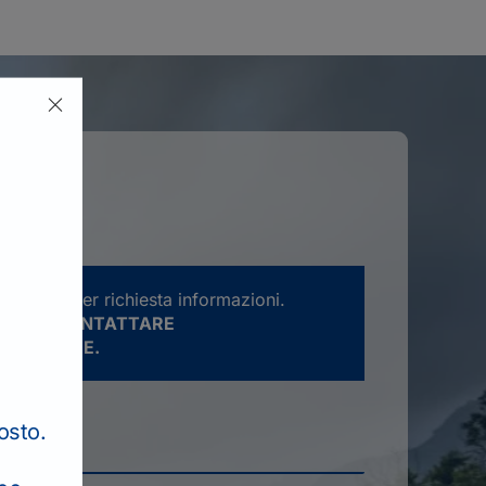
rve solo per richiesta informazioni.
ATENTE CONTATTARE
E LA SEDE.
osto.