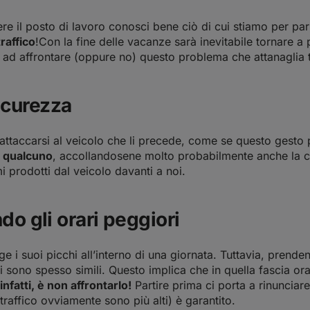
e il posto di lavoro conosci bene ciò di cui stiamo per parla
 traffico
!Con la fine delle vacanze sarà inevitabile tornare 
li ad affrontare (oppure no) questo problema che attanaglia tut
icurezza
 attaccarsi al veicolo che li precede, come se questo gesto 
i qualcuno
, accollandosene molto probabilmente anche la c
i prodotti dal veicolo davanti a noi.
do gli orari peggiori
nge i suoi picchi all’interno di una giornata. Tuttavia, prende
ici sono spesso simili. Questo implica che in quella fascia ora
nfatti, è non affrontarlo!
Partire prima ci porta a rinunciar
traffico ovviamente sono più alti) è garantito.