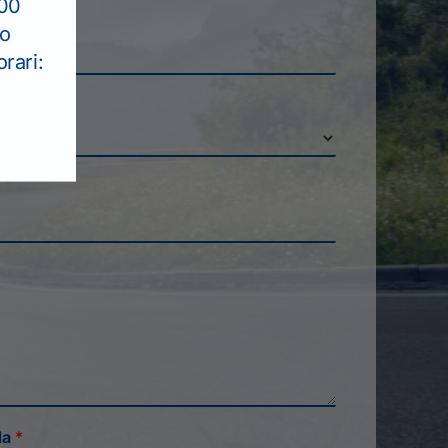
:00
to
rari:
da
*