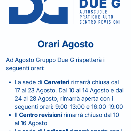
Home
News
Foglio rosa: come usarlo
Orari Agosto
Ad Agosto Gruppo Due G rispetterà i
Scrivici o contattaci
seguenti orari:
telefonicamente
per
La sede di
Cerveteri
rimarrà chiusa dal
richiedere informazioni.
17 al 23 Agosto. Dal 10 al 14 Agosto e dal
24 al 28 Agosto, rimarrà aperta con i
seguenti orari: 9:00-13:00 e 16:00-19:00
Il
Centro revisioni
rimarrà chiuso dal 10
al 16 Agosto