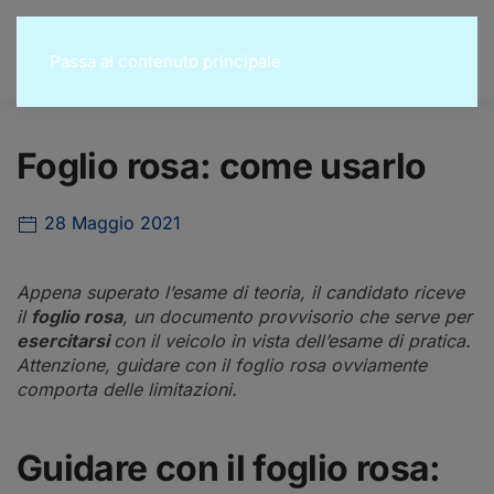
Passa al contenuto principale
Foglio rosa: come usarlo
28 Maggio 2021
Appena superato l’esame di teoria, il candidato riceve
il
foglio rosa
, un documento provvisorio che serve per
esercitarsi
con il veicolo in vista dell’esame di pratica.
Attenzione, guidare con il foglio rosa ovviamente
comporta delle limitazioni.
Guidare con il foglio rosa: