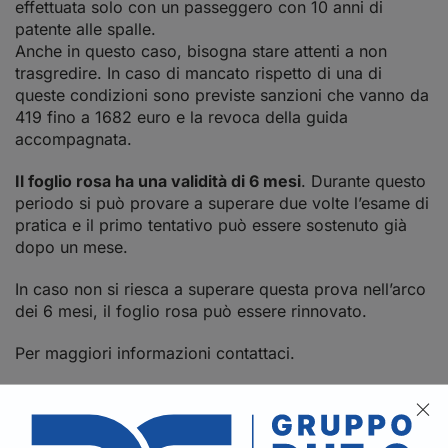
effettuata solo con un passeggero con 10 anni di
patente alle spalle.
Anche in questo caso, bisogna stare attenti a non
trasgredire. In caso di mancato rispetto di una di
queste condizioni sono previste sanzioni che vanno da
419 fino a 1682 euro e la revoca della guida
accompagnata.
Il foglio rosa ha una validità di 6 mesi
. Durante questo
periodo si può provare a superare due volte l’esame di
pratica e il primo tentativo può essere sostenuto già
dopo un mese.
In caso non si riesca a superare questa prova nell’arco
dei 6 mesi, il foglio rosa può essere rinnovato.
Per maggiori informazioni
contattaci
.
Torna indietro