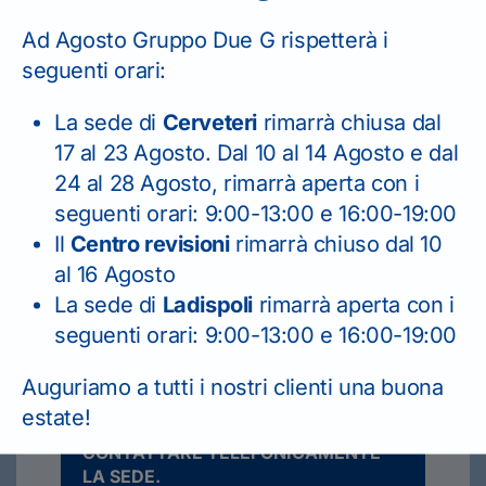
Ad Agosto Gruppo Due G rispetterà i
seguenti orari:
CENTRO REVISIONI
La sede di
Cerveteri
rimarrà chiusa dal
06 99 49 652
17 al 23 Agosto. Dal 10 al 14 Agosto e dal
24 al 28 Agosto, rimarrà aperta con i
seguenti orari: 9:00-13:00 e 16:00-19:00
Il
Centro revisioni
rimarrà chiuso dal 10
al 16 Agosto
La sede di
Ladispoli
rimarrà aperta con i
seguenti orari: 9:00-13:00 e 16:00-19:00
Il seguente form serve solo per
Auguriamo a tutti i nostri clienti una buona
richiesta informazioni.
estate!
PER I RINNOVI PATENTE
CONTATTARE TELEFONICAMENTE
LA SEDE.