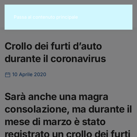
Passa al contenuto principale
Crollo dei furti d’auto
durante il coronavirus
10 Aprile 2020
Sarà anche una magra
consolazione, ma durante il
mese di marzo è stato
registrato un crollo dei furti