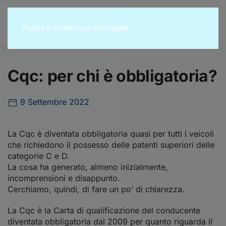
Passa al contenuto principale
Cqc: per chi è obbligatoria?
9 Settembre 2022
La Cqc è diventata obbligatoria quasi per tutti i veicoli
che richiedono il possesso delle patenti superiori delle
categorie C e D.
La cosa ha generato, almeno inizialmente,
incomprensioni e disappunto.
Cerchiamo, quindi, di fare un po’ di chiarezza.
La Cqc è la Carta di qualificazione del conducente
diventata obbligatoria dal 2009 per quanto riguarda il