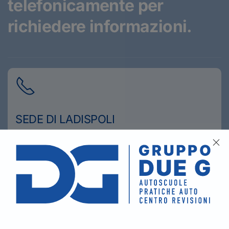
telefonicamente
per
richiedere informazioni.
SEDE DI LADISPOLI
06 99 22 14 45
SEDE DI CERVETERI