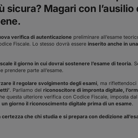
ù sicura? Magari con l’ausilio
bene.
ova verifica di autenticazione
preliminare all’esame teoric
 Codice Fiscale. Lo stesso dovrà essere
inserito anche in u
iscale il giorno in cui dovrai sostenere l’esame di teoria
. S
bile prendere parte all’esame.
rzare il regolare svolgimento degli esami
, ma riflettendoc
etti’
. Parliamo del
riconoscitore di impronta digitale, l’or
e questa ulteriore verifica con Codice Fiscale, imposta dal 
e un giorno il riconoscimento digitale prima di un esame
.
a certezza che chi studia e si prepara con dedizione all’