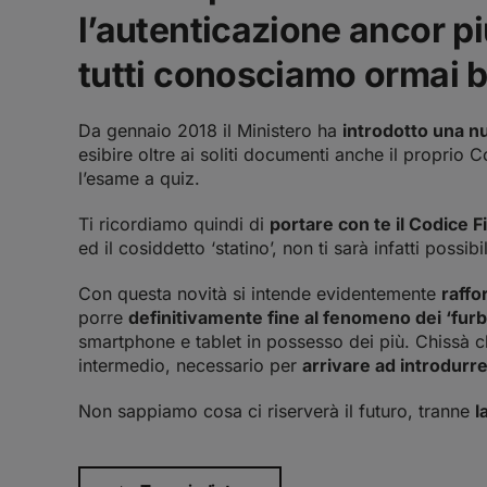
l’autenticazione ancor pi
tutti conosciamo ormai 
Da gennaio 2018 il Ministero ha
introdotto una nu
esibire oltre ai soliti documenti anche il proprio
l’esame a quiz.
Ti ricordiamo quindi di
portare con te il Codice F
ed il cosiddetto ‘statino’, non ti sarà infatti possi
Con questa novità si intende evidentemente
raffo
porre
definitivamente fine al fenomeno dei ‘furb
smartphone e tablet in possesso dei più. Chissà ch
intermedio, necessario per
arrivare ad introdurr
Non sappiamo cosa ci riserverà il futuro, tranne
l