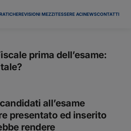
RATICHE
REVISIONI MEZZI
TESSERE ACI
NEWS
CONTATTI
Fiscale prima dell’esame:
itale?
 candidati all’esame
re presentato ed
inserito
ebbe rendere