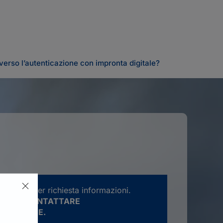
 verso l’autenticazione con impronta digitale?
rve solo per richiesta informazioni.
ATENTE CONTATTARE
E LA SEDE.