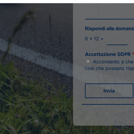
Rispondi alla doman
6
*
12
=
Accettazione GDPR
Acconsento a che q
così che possano risp
Invia