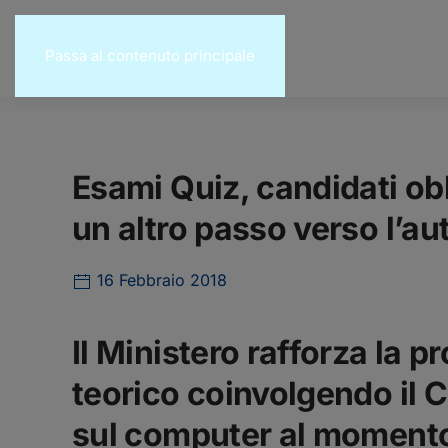
Passa al contenuto principale
Esami Quiz, candidati obb
un altro passo verso l’au
16 Febbraio 2018
Il Ministero
rafforza la p
teorico
coinvolgendo il
C
sul computer
al momento