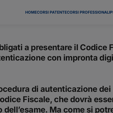
HOME
CORSI PATENTE
CORSI PROFESSIONALI
P
ligati a presentare il Codice 
tenticazione con impronta dig
rocedura di autenticazione dei
odice Fiscale
, che dovrà esse
 dell’esame. Ma come si potr