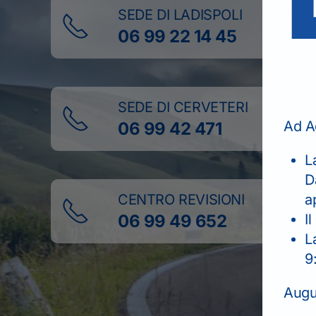
SEDE DI LADISPOLI
06 99 22 14 45
SEDE DI CERVETERI
Ad A
06 99 42 471
L
D
CENTRO REVISIONI
a
06 99 49 652
Il
L
9
Augur