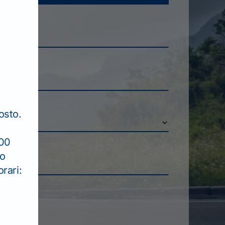
osto.
:00
to
rari: