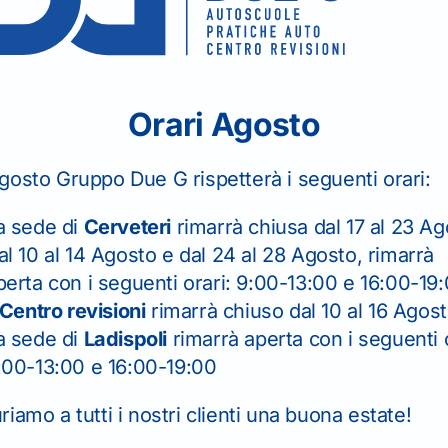
Nome
*
Orari Agosto
Email
*
gosto Gruppo Due G rispetterà i seguenti orari:
Seleziona la sede
*
a sede di
Cerveteri
rimarrà chiusa dal 17 al 23 Ag
al 10 al 14 Agosto e dal 24 al 28 Agosto, rimarrà
perta con i seguenti orari: 9:00-13:00 e 16:00-19
Telefono
Centro revisioni
rimarrà chiuso dal 10 al 16 Agos
a sede di
Ladispoli
rimarrà aperta con i seguenti o
:00-13:00 e 16:00-19:00
Messaggio
*
iamo a tutti i nostri clienti una buona estate!