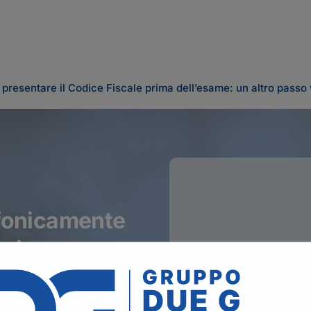
 presentare il Codice Fiscale prima dell’esame: un altro passo
efonicamente
ni.
Il seguente form se
PER I RINNOVI P
TELEFONICAMENT