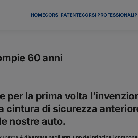
HOME
CORSI PATENTE
CORSI PROFESSIONALI
P
compie 60 anni
 per la prima volta l’invenzio
la cintura di sicurezza anteriore
e nostre auto.
sicurezza è
diventata negli anni uno dei principali compone