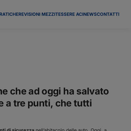
RATICHE
REVISIONI MEZZI
TESSERE ACI
NEWS
CONTATTI
ne che ad oggi ha salvato
 a tre punti, che tutti
nti di sicurezza
nell’abitacolo delle auto. Oggi, a