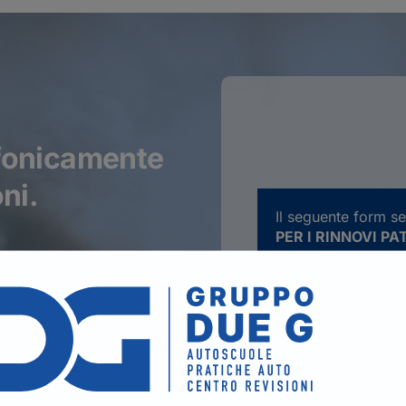
efonicamente
ni.
Il seguente form se
PER I RINNOVI P
TELEFONICAMENT
Nome
*
Email
*