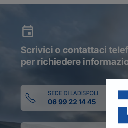
Scrivici o contattaci tel
per richiedere informazio
SEDE DI LADISPOLI
06 99 22 14 45