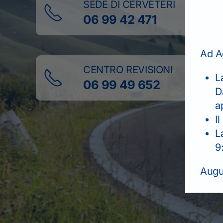
SEDE DI CERVETERI
06 99 42 471
Ad A
CENTRO REVISIONI
L
06 99 49 652
D
a
Il
L
9
Augur