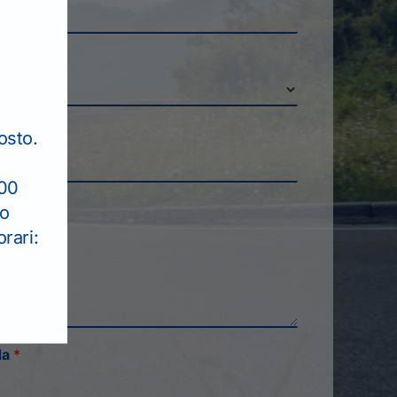
osto.
:00
to
rari:
da
*