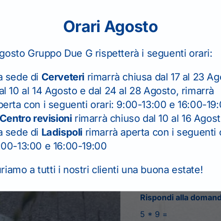
Orari Agosto
Seleziona la sede
*
gosto Gruppo Due G rispetterà i seguenti orari:
Telefono
a sede di
Cerveteri
rimarrà chiusa dal 17 al 23 Ag
al 10 al 14 Agosto e dal 24 al 28 Agosto, rimarrà
perta con i seguenti orari: 9:00-13:00 e 16:00-19
Messaggio
*
Centro revisioni
rimarrà chiuso dal 10 al 16 Agos
a sede di
Ladispoli
rimarrà aperta con i seguenti o
:00-13:00 e 16:00-19:00
iamo a tutti i nostri clienti una buona estate!
Rispondi alla doman
5
*
9
=