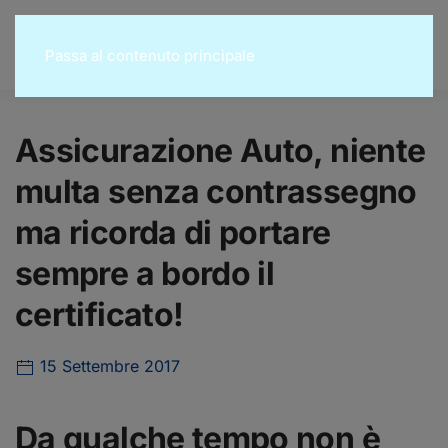
Passa al contenuto principale
Assicurazione Auto, niente
multa senza contrassegno
ma ricorda di portare
sempre a bordo il
certificato!
15 Settembre 2017
Da qualche tempo non è