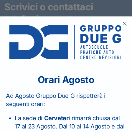
Scrivici o contattaci
telefonicamente
per
richiedere informazioni.
Orari Agosto
SEDE DI LADISPOLI
06 99 22 14 45
Ad Agosto Gruppo Due G rispetterà i
seguenti orari:
La sede di
Cerveteri
rimarrà chiusa dal
17 al 23 Agosto. Dal 10 al 14 Agosto e dal