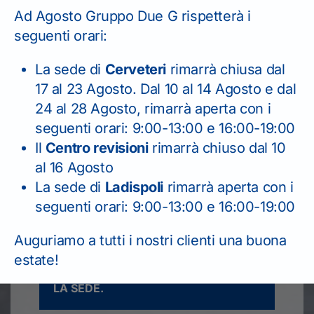
Ad Agosto Gruppo Due G rispetterà i
seguenti orari:
CENTRO REVISIONI
La sede di
Cerveteri
rimarrà chiusa dal
06 99 49 652
17 al 23 Agosto. Dal 10 al 14 Agosto e dal
24 al 28 Agosto, rimarrà aperta con i
seguenti orari: 9:00-13:00 e 16:00-19:00
Il
Centro revisioni
rimarrà chiuso dal 10
al 16 Agosto
La sede di
Ladispoli
rimarrà aperta con i
seguenti orari: 9:00-13:00 e 16:00-19:00
Il seguente form serve solo per
Auguriamo a tutti i nostri clienti una buona
richiesta informazioni.
PER I RINNOVI PATENTE
estate!
CONTATTARE TELEFONICAMENTE
LA SEDE.