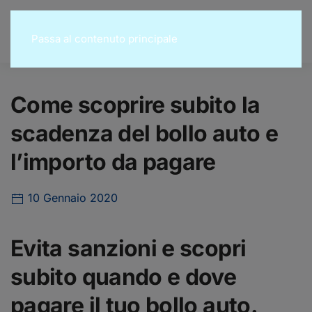
Passa al contenuto principale
Come scoprire subito la
scadenza del bollo auto e
l’importo da pagare
10 Gennaio 2020
Evita sanzioni e scopri
subito quando e dove
pagare il tuo bollo auto.