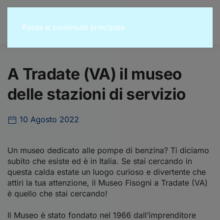
Passa al contenuto principale
A Tradate (VA) il museo
delle stazioni di servizio
10 Agosto 2022
Un museo dedicato alle pompe di benzina? Ti diciamo
subito che esiste ed è in Italia. Se stai cercando in
questa calda estate un luogo curioso e divertente che
attiri la tua attenzione, il Museo Fisogni a Tradate (VA)
è quello che stai cercando!
Il Museo è stato fondato nel 1966 dall’imprenditore